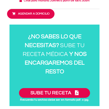
Citas para mañana Jueves a partir de las 6:30am
AGENDAR A DOMICILIO
¿NO SABES LO QUE
NECESITAS?
SUBE TU
RECETA MÉDICA
Y NOS
ENCARGAREMOS DEL
RESTO
SUBE TU RECETA
Recuerda tu archivo debe ser en formato pdf. o jpg.