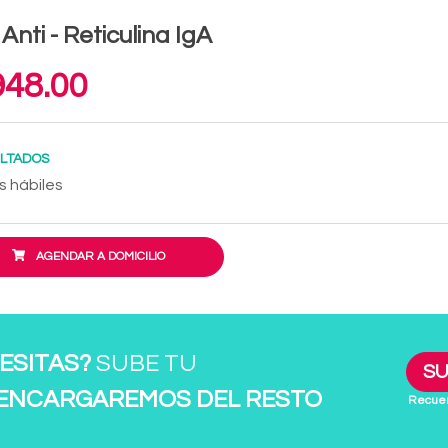
 Anti - Reticulina IgA
48.00
LTADOS
s hábiles
AGENDAR A DOMICILIO
ESITAS?
SUBE TU
SU
 ENCARGAREMOS DEL RESTO
Recuer