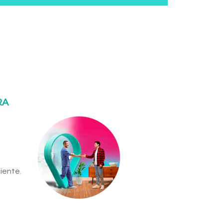
RA
iente.