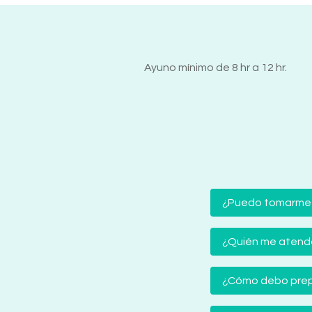
Ayuno mínimo de 8 hr a 12 hr.
¿Puedo tomarme
¿Quién me atender
¿Cómo debo prep