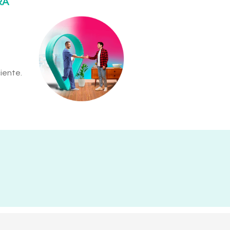
RA
iente.