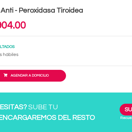
 Anti - Peroxidasa Tiroidea
04.00
LTADOS
s hábiles
AGENDAR A DOMICILIO
ESITAS?
SUBE TU
SU
 ENCARGAREMOS DEL RESTO
Recuer