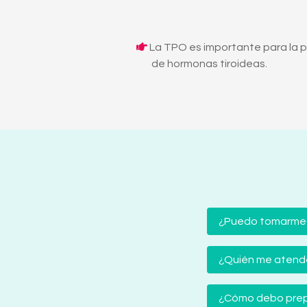
La TPO es importante para la 
de hormonas tiroideas.
¿Puedo tomarme
¿Quién me atender
¿Cómo debo prep