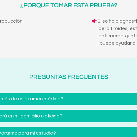
¿PORQUE TOMAR ESTA PRUEBA?
producción
Si se ha diagnos
de la tiroides, e
anticuerpos jun
,puede ayudar a 
PREGUNTAS FRECUENTES
 más de un examen médico?
á en mi domicilio u oficina?
ararme para mi estudio?