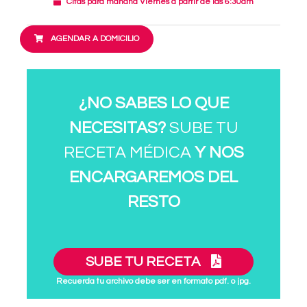
Citas para mañana Viernes a partir de las 6:30am
AGENDAR A DOMICILIO
¿NO SABES LO QUE
NECESITAS?
SUBE TU
RECETA MÉDICA
Y NOS
ENCARGAREMOS DEL
RESTO
SUBE TU RECETA
Recuerda tu archivo debe ser en formato pdf. o jpg.