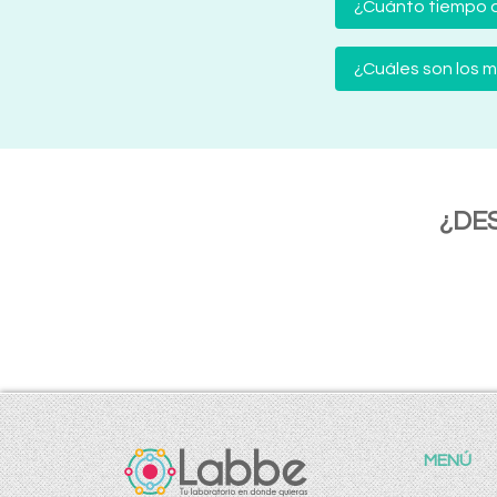
¿Cuánto tiempo d
¿Cuáles son los
¿DE
MENÚ