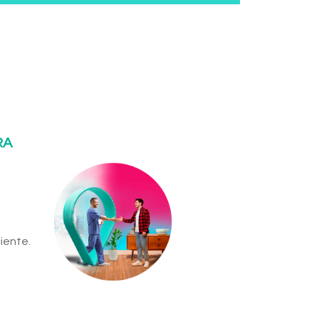
RA
iente.