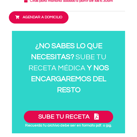
Citas para mañana Sábado a partir de las 6:30am
AGENDAR A DOMICILIO
¿NO SABES LO QUE
NECESITAS?
SUBE TU
RECETA MÉDICA
Y NOS
ENCARGAREMOS DEL
RESTO
SUBE TU RECETA
Recuerda tu archivo debe ser en formato pdf. o jpg.