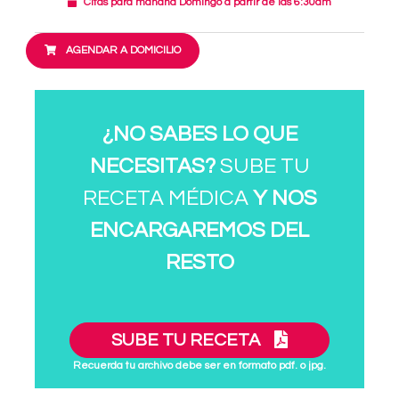
Citas para mañana Domingo a partir de las 6:30am
AGENDAR A DOMICILIO
¿NO SABES LO QUE
NECESITAS?
SUBE TU
RECETA MÉDICA
Y NOS
ENCARGAREMOS DEL
RESTO
SUBE TU RECETA
Recuerda tu archivo debe ser en formato pdf. o jpg.