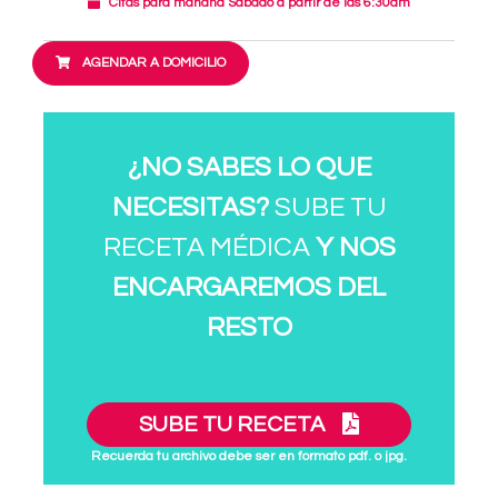
Citas para mañana Sábado a partir de las 6:30am
AGENDAR A DOMICILIO
¿NO SABES LO QUE
NECESITAS?
SUBE TU
RECETA MÉDICA
Y NOS
ENCARGAREMOS DEL
RESTO
SUBE TU RECETA
Recuerda tu archivo debe ser en formato pdf. o jpg.