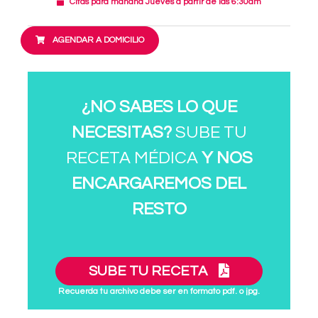
Citas para mañana Jueves a partir de las 6:30am
AGENDAR A DOMICILIO
¿NO SABES LO QUE
NECESITAS?
SUBE TU
RECETA MÉDICA
Y NOS
ENCARGAREMOS DEL
RESTO
SUBE TU RECETA
Recuerda tu archivo debe ser en formato pdf. o jpg.