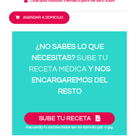
Citas para mañana Viernes a partir de las 6:30am
AGENDAR A DOMICILIO
¿NO SABES LO QUE
NECESITAS?
SUBE TU
RECETA MÉDICA
Y NOS
ENCARGAREMOS DEL
RESTO
SUBE TU RECETA
Recuerda tu archivo debe ser en formato pdf. o jpg.